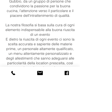
Gubbio, da un gruppo di persone che
condividono la passione per la buona
cucina, l’attenzione verso il particolare e il
piacere dell’intrattenimento di qualità.
La nostra filosofia si basa sulla cura di ogni
elemento indispensabile alla buona riuscita
di un evento
E dietro la riuscita di ogni evento ci sono la
scelta accurata e sapiente delle materie
prime, un personale altamente qualificato,
un menu attentamente personalizzato e
degli allestimenti che sanno adeguarsi alle
particolarità della location prescelta, così
da esaltarne la magia.
Elemento che ci contraddistingue e nostro
fiore all’occhiello è la cucina espressa, la
passione e l’esperienza che mettiamo nel
preparare in loco ogni portata dell’evento,
assecondando al massimo i gusti e le
esigenze dei nostri clienti.